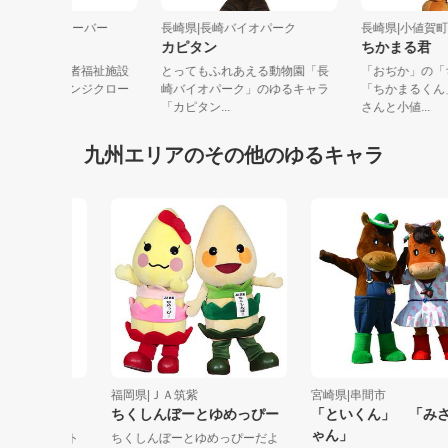
崎県|オレンジクローバー
長崎県|長崎バイオパーク
長崎県|小値
にまる
カピタン
ちかまる
崎県大村市障がい者福祉施設
とってもふれあえる動物園「長
「おぢか」
品ブランド「オレンジクロー
崎バイオパーク」のゆるキャラ
「ちかまる
」のＰ...
「カピタン...
さんと小値...
九州エリアのその他のゆるキャラ
雄北中学校
福岡県|ＪＡ筑紫
宮崎県|串間市
ちくしんぼーとゆめっぴー
「といくん」 「みさき
ゃん」
プロジェクト
ちくしんぼーとゆめっぴーだよ