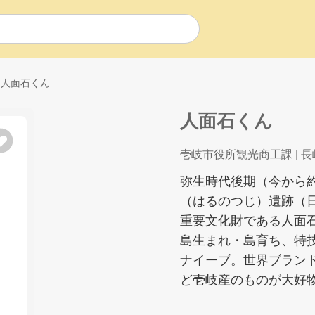
人面石くん
人面石くん
壱岐市役所観光商工課
| 
弥生時代後期（今から約
（はるのつじ）遺跡（
重要文化財である人面
島生まれ・島育ち、特
ナイーブ。世界ブラン
ど壱岐産のものが大好