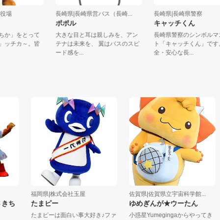
賀町役場
長崎県|長崎県営バス（長崎...
長崎県|長崎県警察
君
ポポル
キャッチくん
の「ちか」をとって
大きな目と耳は親しみを、アン
長崎県警察のシンボ
くん」ッチカ～。皆
テナは未来を、 翼はバスのスピ
ト「キャッチくん」
ード感を...
全・安心な長...
福岡県|株式会社玉屋
佐賀県|佐賀県立宇宙科学館...
ち
たまピー
ゆめぎんが★ウーたん
たまピーは面白い事大好き♪ファ
小惑星Yumegingaからやってき