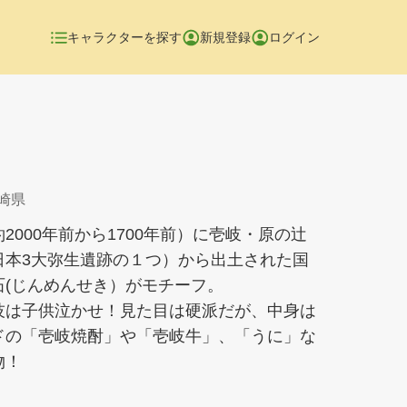
キャラクターを探す
新規登録
ログイン
長崎県
2000年前から1700年前）に壱岐・原の辻
日本3大弥生遺跡の１つ）から出土された国
石(じんめんせき）がモチーフ。
技は子供泣かせ！見た目は硬派だが、中身は
ドの「壱岐焼酎」や「壱岐牛」、「うに」な
物！