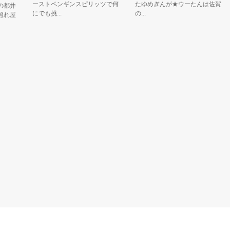
ーストペンギンスピリッツで何
たゆめぎんが★ウーたんは佐賀
都井
にでも挑...
の...
れ屋