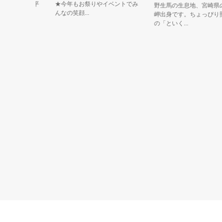
人々の夢と平
★今年もお祭りやイベントでみ
野生馬の生息地、宮崎県の
んなの笑顔...
岬出身です。ちょっぴり照
の「といく...