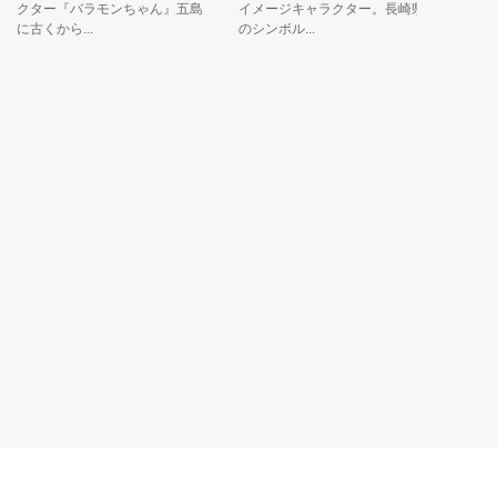
クター『バラモンちゃん』五島
イメージキャラクター。長崎県
ラクター
に古くから...
のシンボル...
花シャクナ