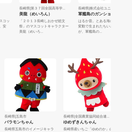
長崎県|第３７回全国高等学...
長崎県|株式会社ユニバーサ...
美龍（めいろん）
軍艦島のガンショーくん
ルマスコッ
「２０１３長崎しおかぜ総文
はるか昔。とある海の底。地
です。安
祭」のマスコットキャラクター
変動で生まれたちいさな岩礁
美龍（めいろ...
が、軍艦島の...
長崎県|五島市
長崎県|全国農業協同組合連...
宮崎県|
バラモンちゃん
ゆめずきんちゃん
おつる
長崎県五島市のイメージキャラ
長崎県産いちご「ゆめのか」の
宮崎県椎