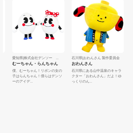
愛知県|株式会社デンソー ...
石川県|おわんさん 製作委員会
静
むーちゃん・らんちゃん
おわんさん
し
僕、むーちゃん！リボンの女の
石川県にある山中温泉のキャラ
静
子はらんちゃん！僕らはデンソ
クター「おわんさん」だよ！ゆ
タ
ーのアイデ...
っくりのん...
る