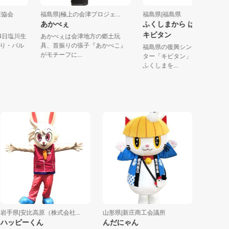
光物産協会
福島県|極上の会津プロジェ...
福島県|福島県
あかべぇ
ふくしまから はじめ
キビタン
1月4日塩川生
あかべぇは会津地方の郷土玩
めぐり・バル
具、首振りの張子『あかべこ』
福島県の復興シンボルキャ
がモチーフに...
ター「キビタン」は、みん
ふくしまを...
県|安比高原（株式会社...
山形県|新庄商工会議所
福島県|福島
ッピーくん
んだにゃん
かぼまる