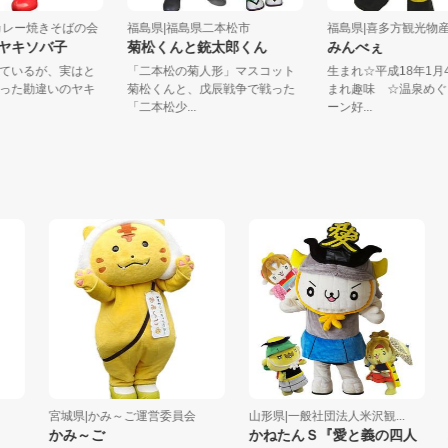
会津カレー焼きそばの会
福島県|福島県二本松市
福島県|喜多方観
なるヤキソバ子
菊松くんと銃太郎くん
みんべぇ
をしているが、実はと
「二本松の菊人形」マスコット
生まれ☆平成18年
級だった勘違いのヤキ
菊松くんと、戊辰戦争で戦った
まれ趣味 ☆温泉
...
「二本松少...
ーン好...
宮城県|かみ～ご運営委員会
山形県|一般社団法人米沢観...
岩手
かみ～ご
かねたんＳ『愛と義の四人
ハ