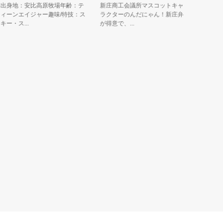
身地：安比高原牧場年齢：テ
新庄商工会議所マスコットキャ
金山町の特
ーンエイジャー趣味/特技：ス
ラクターのんだにゃん！新庄弁
カボチャ』
・ス...
が得意で、...
くてホクホ...