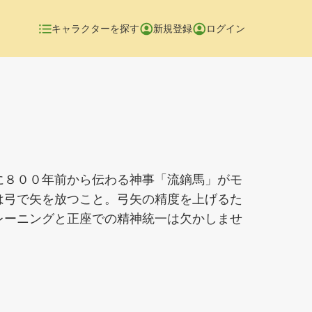
キャラクターを探す
新規登録
ログイン
に８００年前から伝わる神事「流鏑馬」がモ
は弓で矢を放つこと。弓矢の精度を上げるた
レーニングと正座での精神統一は欠かしませ