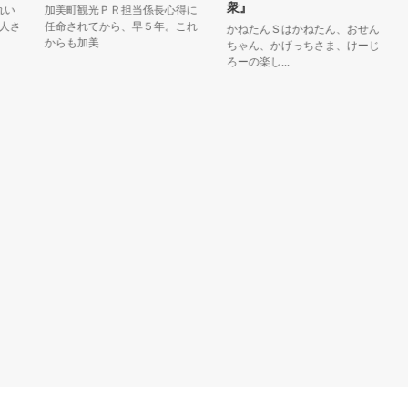
衆』
加美町観光ＰＲ担当係長心得に
出
任命されてから、早５年。これ
ィ
かねたんＳはかねたん、おせん
からも加美...
キー
ちゃん、かげっちさま、けーじ
ろーの楽し...