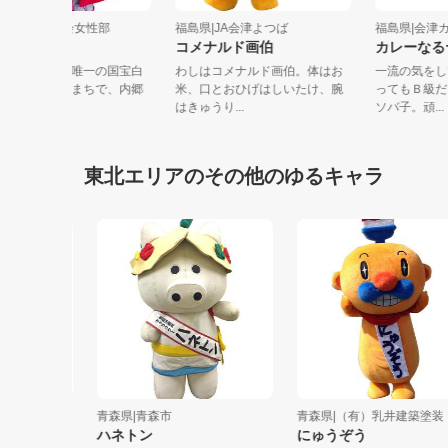
福島県|内郷商工会女性部
福島県|JA会津よつば
福島県|
徳ひめちゃま
コメナルド画伯
カレー
福島県の建造物で唯一の国宝白
わしはコメナルド画伯。体はお
一流の気
水阿弥陀堂があるまちで、内郷
米、口とおひげはしいたけ、腕
ってもＢ
の町の活性...
はきゅうり...
ソバ子。頑
東北エリアのその他のゆるキャラ
青森県|青森市
青森県|（有）乳井建築塗装
ハネトン
にゅうぞう