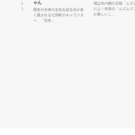
ゃん
発案で生ま
僕は水の精の王様「ムズムズ
のいろいろ
だよ！名前の「ムズムズ」は
歴史や古来の文化を語る石が多
か新しいこ...
く残される七宗町のキャラクタ
ー。「日本...