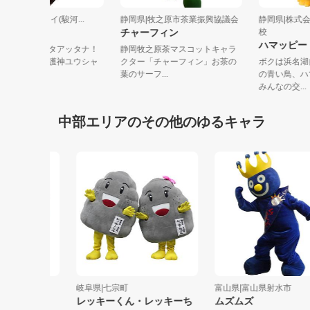
静岡県|アイスルカイ(駿河...
静岡県|牧之原市茶業振興協議会
静岡県|
ゆうシャクん
チャーフィン
校
ハマッ
シャクシャク！マタアッタナ！
静岡牧之原茶マスコットキャラ
駿河湾ヲ愛する守護神ユウシャ
クター「チャーフィン」お茶の
ボクは浜
クンダ！一...
葉のサーフ...
の青い鳥
みんなの交
中部エリアのその他のゆるキャラ
中学校
岐阜県|七宗町
富山県|富山県射水市
レッキーくん・レッキーち
ムズムズ