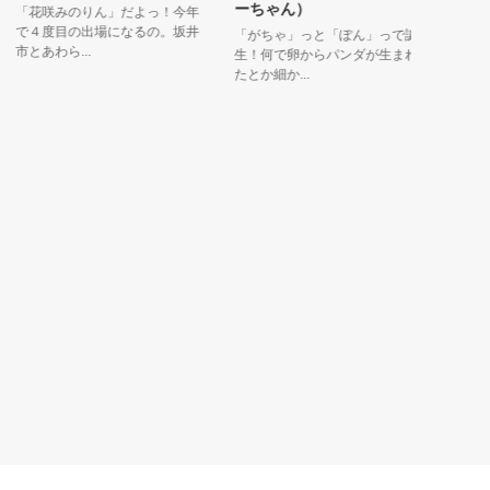
ーちゃん）
イス（T
「花咲みのりん」だよっ！今年
で４度目の出場になるの。坂井
「がちゃ」っと「ぽん」っで誕
「TRY 
とあわら...
生！何で卵からパンダが生まれ
高）の意
たとか細か...
は、...