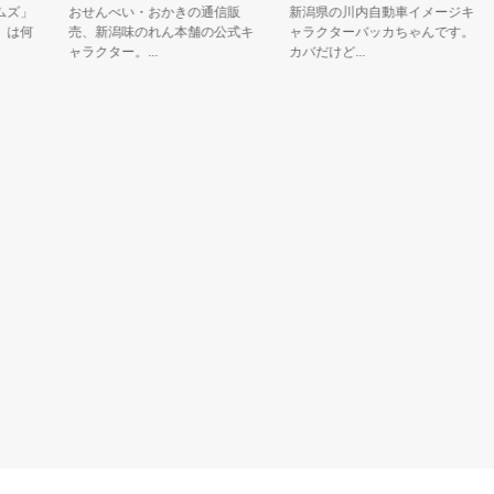
」
おせんべい・おかきの通信販
新潟県の川内自動車イメージキ
何
売、新潟味のれん本舗の公式キ
ャラクターバッカちゃんです。
ャラクター。...
カバだけど...
市