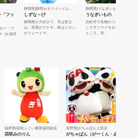
静岡県|静岡セキスイハイム...
静岡県|うなぎいも協同組
ター「フッ
しずな～び
うなぎいもの うなも
静岡県が大好きで、耳は富士
浜松市で名物のうなぎを肥
山、尻尾がウナギ、鈴はミカン
してサツマイモを栽培して
ラクター「フ
がトレードマ...
ところ、突...
・θ・)o 袋井
福井県|花咲ふくい農業協同組合
長野県|がちゃぽん上田店
山梨県|山
花咲みのりん
がちゃぱん（がーくん・あ
甲府昭和