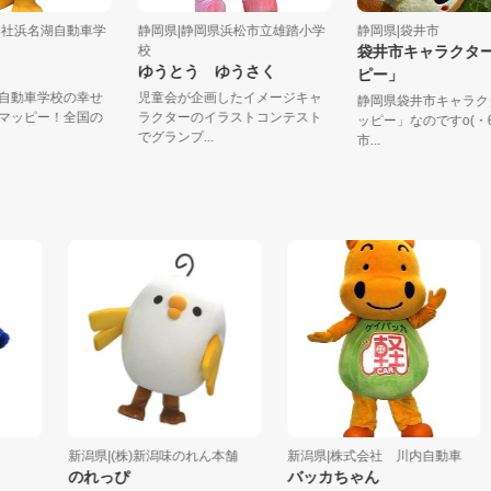
株式会社浜名湖自動車学
静岡県|静岡県浜松市立雄踏小学
静岡県|袋井市
校
袋井市キャラク
ピー
ゆうとう ゆうさく
ピー」
名湖自動車学校の幸せ
児童会が企画したイメージキャ
静岡県袋井市キャ
、ハマッピー！全国の
ラクターのイラストコンテスト
ッピー」なのですo(
...
でグランプ...
市...
新潟県|(株)新潟味のれん本舗
新潟県|株式会社 川内自動車
のれっぴ
バッカちゃん