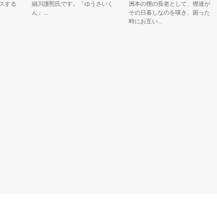
る
細川護煕氏です。「ゆうさいく
洲本の狸の長老として、狸達が
ん」...
その日暮しなのを嘆き、困った
時にお互い...