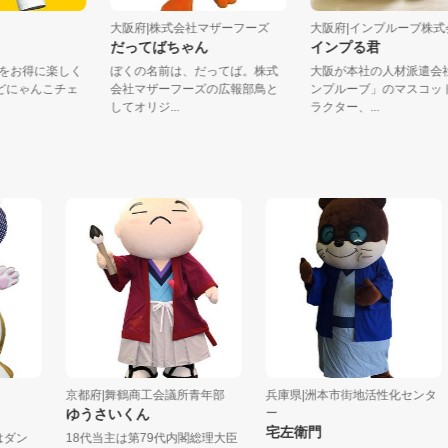
ラボ
大阪府|株式会社マザーフーズ
大阪府|インプルーブ
んこ
だってばちゃん
インプる君
元生活をお得に楽しく
ぼくの名前は、だってば。株式
大阪が本社の人材派
「ぱどにゃんこチェ
会社マザーフーズの広報部鳥と
ンプルーブ」のマス
してオリジ...
ラクター、...
京都府|舞鶴商工会議所青年部
兵庫県|洲本市街地活性化センタ
ゆうさいくん
ー
宅左衛門
ン
18代当主は第79代内閣総理大臣