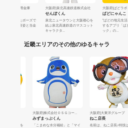
阪府|北おおさか信用金庫
大阪府|泉北高速鉄道株式会社
大阪府|ぱど
たしんくん
せんぼくん
ぱどにゃ
の・耳・腕を広げたポーズで
泉北ニュータウンと大阪都心を
"ぱどの地
をイメージさせる容姿と当金
結ぶ泉北高速鉄道のマスコット
するアプリ
イメー...
キャラクタ...
ック」の...
近畿エリアのその他のゆるキャラ
大阪府|株式会社ＯＳＧコー...
大阪府|大東洋グループ
っぴ
みずまっぷくん
ねこ店長
と特産物を
「こまめな水分補給」と「マイ
名前は、ねこ店長♪特技はダ