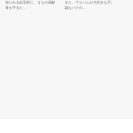
知られる紀宝町に、まちの高齢
きた、アルバムが大好きな不思
しばす」
者を守るた...
議なバクの...
しばくん。.