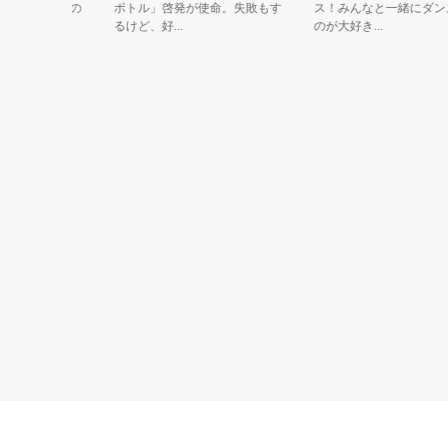
した双子の
ボトル」啓発が使命。失敗もす
ス！みんなと一緒にダンスす
るけど、好...
のが大好き...