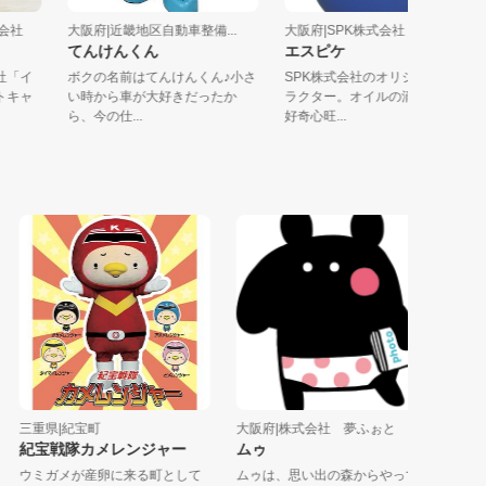
株式会社
大阪府|近畿地区自動車整備...
大阪府|SPK株式会社
てんけんくん
エスピケ
遣会社「イ
ボクの名前はてんけんくん♪小さ
SPK株式会社のオリジナルキ
コットキャ
い時から車が大好きだったか
ラクター。オイルの滴の妖精
ら、今の仕...
好奇心旺...
三重県|紀宝町
大阪府|株式会社 夢ふぉと
大阪府|西
紀宝戦隊カメレンジャー
ムゥ
にしば
ウミガメが産卵に来る町として
ムゥは、思い出の森からやって
西バス公