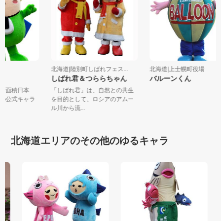
北海道|陸別町しばれフェス...
北海道|上士幌町役場
しばれ君＆つららちゃん
バルーンくん
作付面積日本
「しばれ君」は、自然との共生
町の公式キャラ
を目的として、ロシアのアムー
ル川から流...
北海道エリアのその他のゆるキャラ