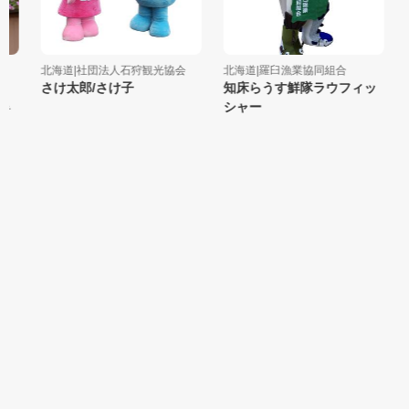
北海道|社団法人石狩観光協会
北海道|羅臼漁業協同組合
北
さけ太郎/さけ子
知床らうす鮮隊ラウフィッ
シャー
テ
麻
、
☆
麻