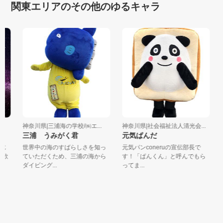
関東エリアのその他のゆるキャラ
神奈川県|三浦海の学校/㈱エ...
神奈川県|社会福祉法人清光会...
千
三浦 うみがく君
元気ぱんだ
レ
じ
世界中の海のすばらしさを知っ
元気パンconeruの宣伝部長で
コ
歌
ていただくため、三浦の海から
す！「ぱんくん」と呼んでもら
【
ダイビング...
ってま...
ラ