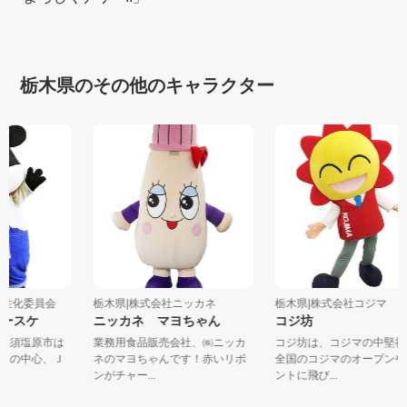
栃木県のその他のキャラクター
前活性化委員会
栃木県|株式会社ニッカネ
栃木県|株式会社コジマ
モースケ
ニッカネ マヨちゃん
コジ坊
る那須塩原市は
業務用食品販売会社、㈱ニッカ
コジ坊は、コジマの中堅
！その中心、Ｊ
ネのマヨちゃんです！赤いリボ
全国のコジマのオープン
ンがチャー...
ントに飛び...