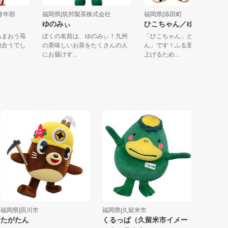
工会青年部
福岡県|筑邦製茶株式会社
福岡県|添田町
ゃん
ゆのみぃ
ひこちゃん／ゆずちゃ
に、あまおう苺
ぼくの名前は、ゆのみぃ！九州
「ひこちゃん」と「ゆず
帽が似合うでし
の美味しいお茶をたくさんの人
ん」です！ふる里 添田町
にお届けす...
上げるため...
県|田川市
福岡県|久留米市
熊本県|熊本
がたん
くるっぱ（久留米市イメー
ベルとら