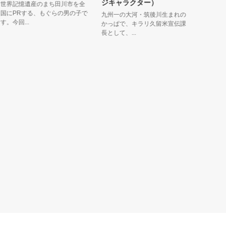
ジキャラクター）
界記憶遺産のまち田川市を全
熊本県交通
にPRする、もぐらの男の子で
クター「ベ
九州一の大河・筑後川生まれの
今回...
号機」をあ...
かっぱで、キラリ久留米宣伝課
長として、...