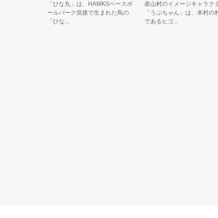
のマスコ
「ひな丸」は、HAWKSベースボ
産山村のイメージキャラクター
ぃモ』で
ールパーク筑後で生まれた鳥の
「うぶちゃん」は、本村の村花
「ひな...
であるヒゴ...