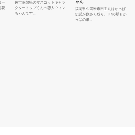
ゃん
佐世保競輪のマスコットキャラ
世
クタートップくんの恋人ウィン
国
福岡県久留米市田主丸はかっぱ
ちゃんです...
す。
伝説が数多く残り、JRの駅もか
っぱの形...