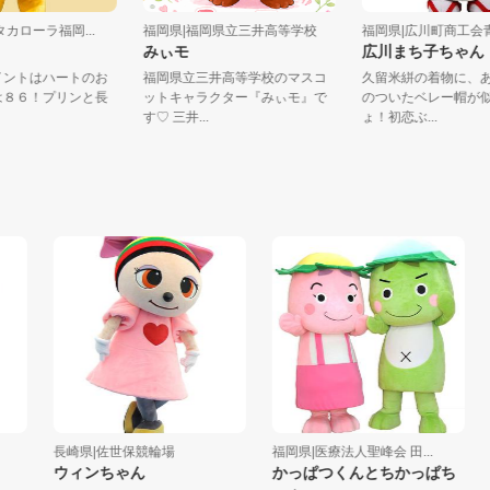
トヨタカローラ福岡...
福岡県|福岡県立三井高等学校
福岡県|広川町商
みぃモ
広川まち子ち
ムポイントはハートのお
福岡県立三井高等学校のマスコ
久留米絣の着物
愛車は８６！プリンと長
ットキャラクター『みぃモ』で
のついたベレー
...
す♡ 三井...
ょ！初恋ぶ...
長崎県|佐世保競輪場
福岡県|医療法人聖峰会 田...
福岡
ウィンちゃん
かっぱつくんとちかっぱち
た