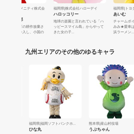
福岡県|ベストアメニティ株式会
福岡県|株式会社ハローデイ
福岡県|
社
ハロッコリー
あいむ
とがらし紋次郎
地球の楽園と言われている「ハ
チャー
熊本県阿蘇小国町の耕作放棄さ
ッピースマイル島」からやって
みみ★
れた農地に農業参入し、小国の
きた女の子...
浜ラーメン
農業を活性...
九州エリアのその他のゆるキャラ
等学校
福岡県|福岡ソフトバンクホ...
熊本県|産山村役場
ひな丸
うぶちゃん