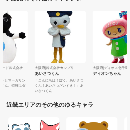
ンフード株式会社
大阪府|株式会社カンプリ
大阪府|ディオス北千
あいさつくん
ディオンちゃん
バターとマーガリン
「こんにちは！ぽく、あいさつ
牛丸くん。特技はダ
くん！あいさつだいすき！」あ
いさつくん...
近畿エリアのその他のゆるキャラ