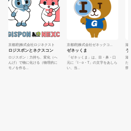
京都府|株式会社ロジネクスト
京都府|株式会社ゼネックコ...
滋賀
ロジスポンとネクスコン
ゼネッくま
うぉ
ロジスポン：力持ち、変化（へ
「ゼネッくま」は、目・鼻・口
滋賀
んげ）で物に化ける（物理的に
元に「I・o・T」の文字をあしら
だw
モノを作る...
い、当...
県のP.