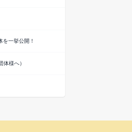
】
団体を一挙公開！
団体様へ）