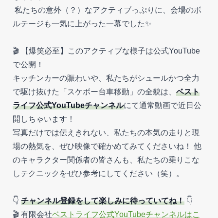
私たちの意外（？）なアクティブっぷりに、会場のボ
ルテージも一気に上がった一幕でした✨
🎬 【爆笑必至】このアクティブな様子は公式YouTube
で公開！
キッチンカーの賑わいや、私たちがシュールかつ全力
で駆け抜けた「スケボー台車移動」の全貌は、
ベスト
ライフ公式YouTubeチャンネル
にて通常動画で近日公
開しちゃいます！
写真だけでは伝えきれない、私たちの本気の走りと現
場の熱気を、ぜひ映像で確かめてみてくださいね！ 他
のキャラクター関係者の皆さんも、私たちの乗りこな
しテクニックをぜひ参考にしてください（笑）。
👇
チャンネル登録をして楽しみに待っていてね！
👇
🎬 有限会社
ベストライフ公式YouTubeチャンネルはこ