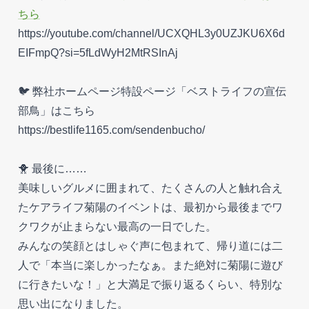
ちら
https://youtube.com/channel/UCXQHL3y0UZJKU6X6d
EIFmpQ?si=5fLdWyH2MtRSInAj
🐦 弊社ホームページ特設ページ「ベストライフの宣伝
部鳥」はこちら
https://bestlife1165.com/sendenbucho/
🐥 最後に……
美味しいグルメに囲まれて、たくさんの人と触れ合え
たケアライフ菊陽のイベントは、最初から最後までワ
クワクが止まらない最高の一日でした。
みんなの笑顔とはしゃぐ声に包まれて、帰り道には二
人で「本当に楽しかったなぁ。また絶対に菊陽に遊び
に行きたいな！」と大満足で振り返るくらい、特別な
思い出になりました。