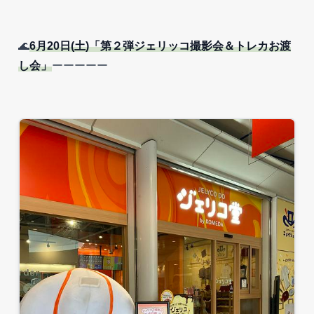
🌊
6月20日(土)「第２弾ジェリッコ撮影会＆トレカお渡
し会」
ーーーーー