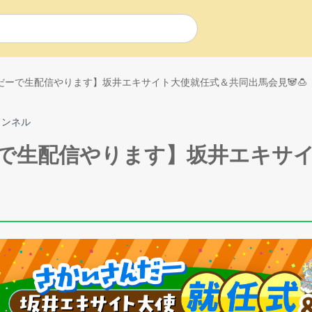
だーで生配信やります】坂井エキサイト大使就任式＆共同出馬会見🐼🍮
ャンネル
ーで生配信やります】坂井エキサ