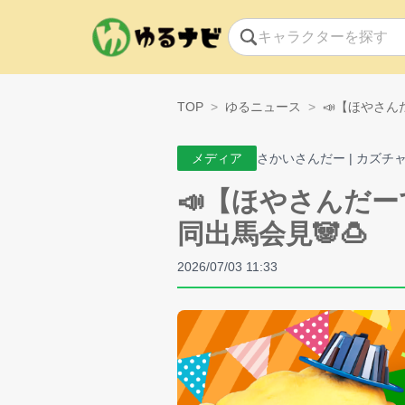
TOP
ゆるニュース
📣【ほやさん
メディア
さかいさんだー | カズチ
📣【ほやさんだ
同出馬会見🐼🍮
2026/07/03 11:33