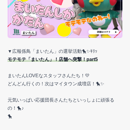
▼広報係鳥「まいたん」の選挙活動🐤✨ｷﾘｯ
モテモテ「まいたん」！店舗へ突撃！part5
まいたんLOVEなスタッフさんたち！💛
どんどん行くの！次はマイタウン成増店！🐤✨
元気いっぱい応援団長さんたちといっしょに頑張る
の！🐤♪
🐤