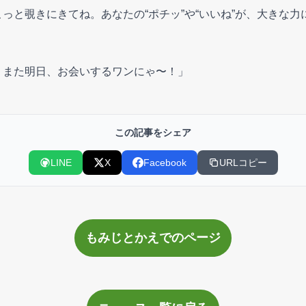
っと覗きにきてね。あなたの“ポチッ”や“いいね”が、大きな力
！また明日、お会いするワンにゃ〜！」
この記事をシェア
LINE
X
Facebook
URLコピー
もみじとかえでのページ