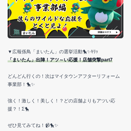
▼広報係鳥「まいたん」の選挙活動🐤✨ｷﾘｯ
「まいたん」出陣！アツ～い応援！店舗突撃part7
どんどん行くの！次はマイタウンアフターリフォーム
事業部！🐤✨
強く！激しく！美しく！？どの店舗よりもアツい応
援？！Σ🐤
ぜひ見てみてね！📹🐤✨