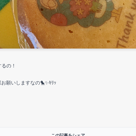
するの！
お願いしますなの🐤✨ｷﾘｯ
この記事をシェア