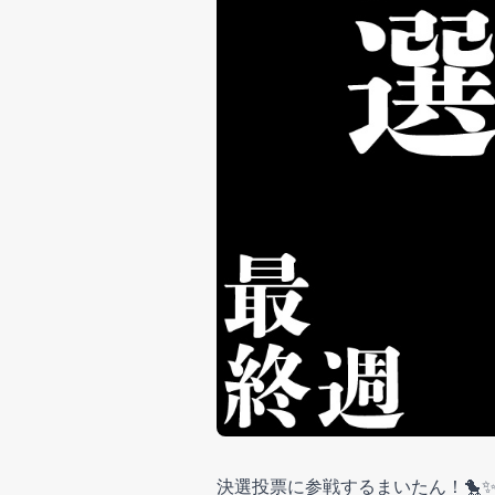
決選投票に参戦するまいたん！🐤✨ｷ