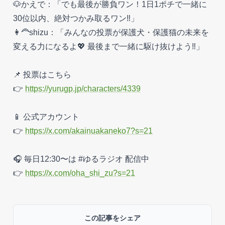
🐶かえで：「でも最後が勝負ワン！1日1ポチで一緒に
30位以内、絶対つかみ取るワン‼️」
👩‍🦰shizu：「みんなの投票が保護犬・保護猫の未来を
変える力になるよ💖 最後まで一緒に駆け抜けよう‼️」
📌 投票はこちら
👉
https://yurugp.jp/characters/4339
📱 公式アカウント
👉
https://x.com/akainuakaneko7?s=21
🎧 毎日12:30〜は #ゆるラジオ 配信中
👉
https://x.com/oha_shi_zu?s=21
この記事をシェア