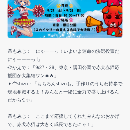
🐱もみじ：「にゃーーっ！いよいよ運命の決選投票だ
にゃーーーっ‼️」
🐶かえで：「9/27・28、東京・隅田公園で赤犬赤猫応
援団が大集結ワン🔥🔥」
👩‍🦰shizu：「もちろんshizuも、手作りのうちわ持参で
現地参戦するよ！みんなと一緒に全力で盛り上げるん
だから💪✨」
🐱もみじ：「ここまで応援してくれたみんなのおかげ
で、赤犬赤猫は大きく成長できたにゃ！」