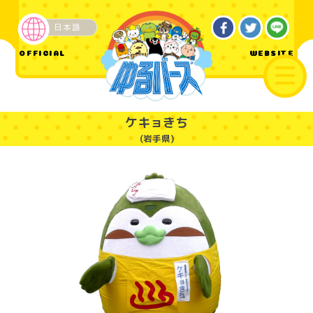
日本語
ご当地
OFFICIAL
WEBSITE
ケキョきち
(岩手県)