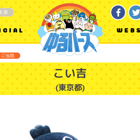
本語
ICIAL
WEB
ご当地
こい吉
(東京都)