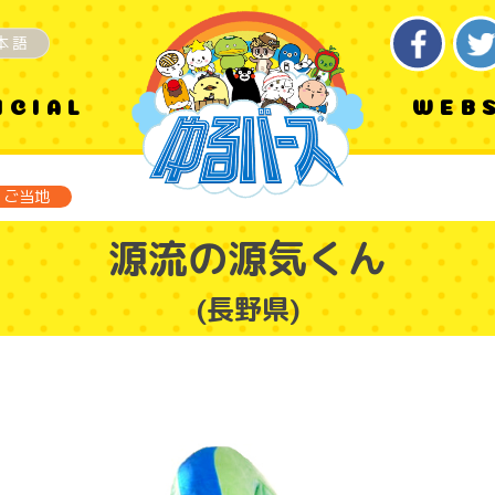
本語
ICIAL
WEB
ご当地
源流の源気くん
(長野県)