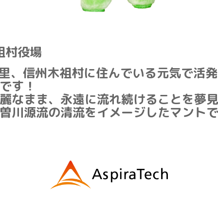
祖村役場
里、信州木祖村に住んでいる元気で活発
です！
麗なまま、永遠に流れ続けることを夢
曽川源流の清流をイメージしたマント