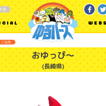
本語
ICIAL
WEB
ご当地
おゆっぴ～
(長崎県)