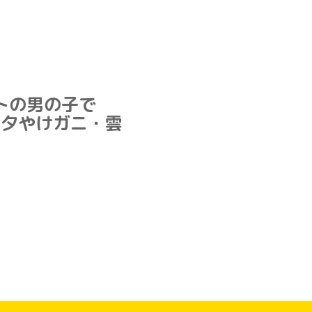
トの男の子で
の夕やけガニ・雲