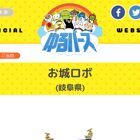
本語
ICIAL
WEB
ご当地
お城ロボ
(岐阜県)