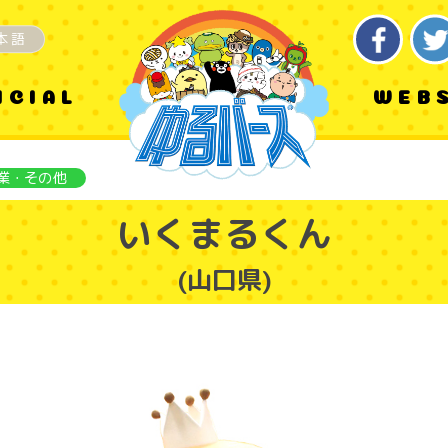
本語
ICIAL
WEB
業・その他
いくまるくん
(山口県)