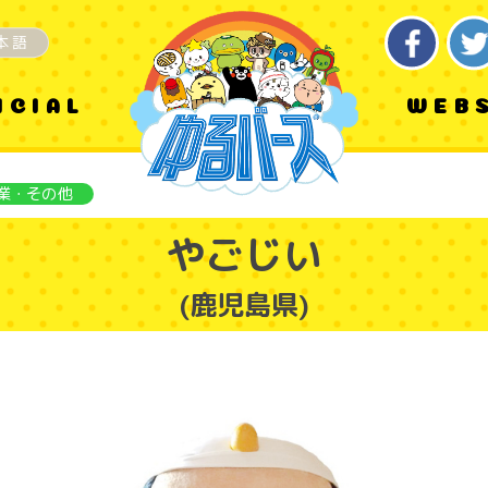
本語
ICIAL
WEB
業・その他
やごじい
(鹿児島県)