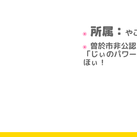
所属：
や
曽於市非公認
「じぃのパワー
ほぃ！