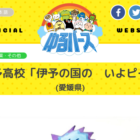
本語
ICIAL
WEB
業・その他
予高校「伊予の国の いよピ
(愛媛県)