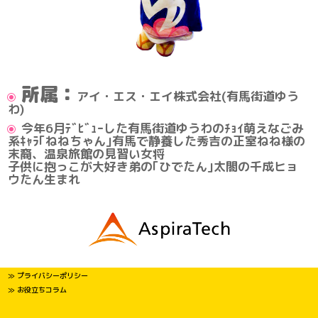
所属：
アイ・エス・エイ株式会社(有馬街道ゆう
わ)
今年6月ﾃﾞﾋﾞｭｰした有馬街道ゆうわのﾁｮｲ萌えなごみ
系ｷｬﾗ｢ねねちゃん｣有馬で静養した秀吉の正室ねね様の
末裔、温泉旅館の見習い女将
子供に抱っこが大好き弟の｢ひでたん｣太閤の千成ヒョ
ウたん生まれ
≫ プライバシーポリシー
≫ お役立ちコラム