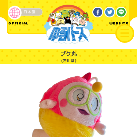
日本語
ご当地
OFFICIAL
WEBSITE
プク丸
(石川県)