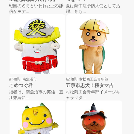
戦国の名将といわれた上杉謙
夏は熱中症予防大使として活
信がモデ...
躍、冬も...
新潟県 |
南魚沼市
新潟県 |
村松商工会青年部
こめつぐ君
五泉市忠犬！桜タマ吉
拙者は、南魚沼市の英雄、直
村松商工会青年部イメージキ
江兼続に...
ャラクタ...