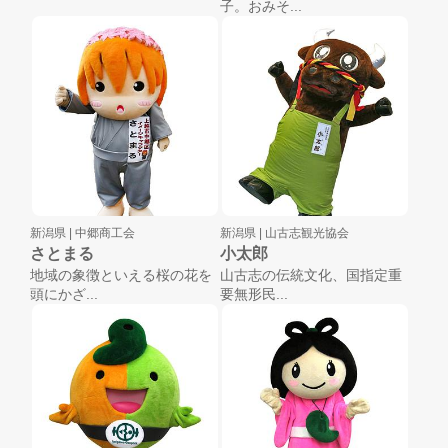
子。おみそ...
新潟県 |
中郷商工会
新潟県 |
山古志観光協会
さとまる
小太郎
地域の象徴といえる桜の花を
山古志の伝統文化、国指定重
頭にかざ...
要無形民...