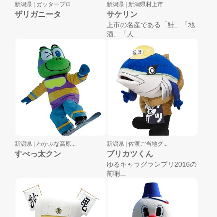
新潟県 |
ガッタープロ...
新潟県 |
新潟県村上市
ザリガニータ
サケリン
上市の名産である「鮭」「地
酒」「人...
新潟県 |
わかぶな高原...
新潟県 |
佐渡ご当地グ...
すべっ太クン
ブリカツくん
ゆるキャラグランプリ2016の
前哨...