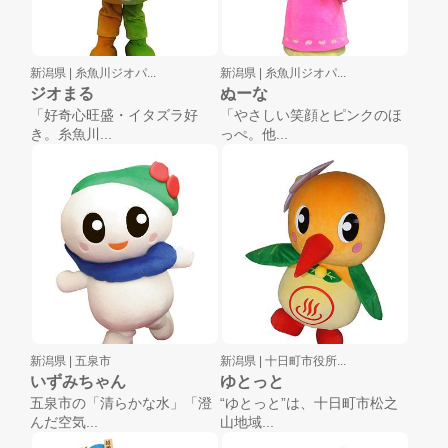
新潟県 |
糸魚川ジオパ...
新潟県 |
糸魚川ジオパ...
ジオまる
ぬーな
「好奇心旺盛・イタズラ好
「やさしい笑顔とピンクのほ
き。糸魚川...
っぺ。他...
新潟県 |
五泉市
新潟県 |
十日町市役所...
いずみちゃん
ゆとっと
五泉市の「清らかな水」「澄
“ゆとっと”は、十日町市松之
んだ空気...
山地域...