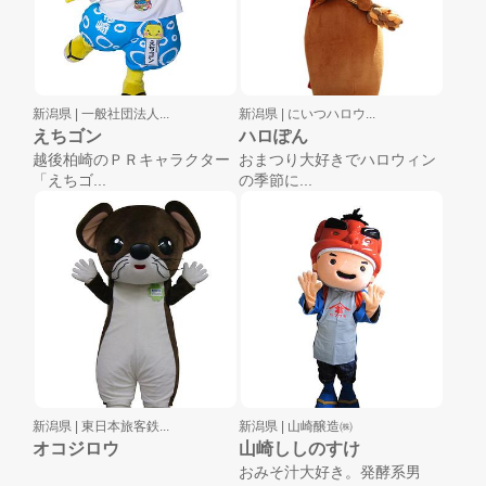
新潟県 |
一般社団法人...
新潟県 |
にいつハロウ...
えちゴン
ハロぽん
越後柏崎のＰＲキャラクター
おまつり大好きでハロウィン
「えちゴ...
の季節に...
新潟県 |
東日本旅客鉄...
新潟県 |
山崎醸造㈱
オコジロウ
山崎ししのすけ
おみそ汁大好き。発酵系男