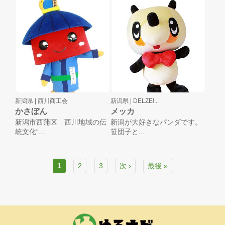
新潟県 |
西川商工会
新潟県 |
DELZE!...
かさぼん
メッカ
新潟市西蒲区 西川地域の伝
新潟が大好きなパンダです。
統文化“...
笹団子と...
1
2
3
次 ›
最後 »