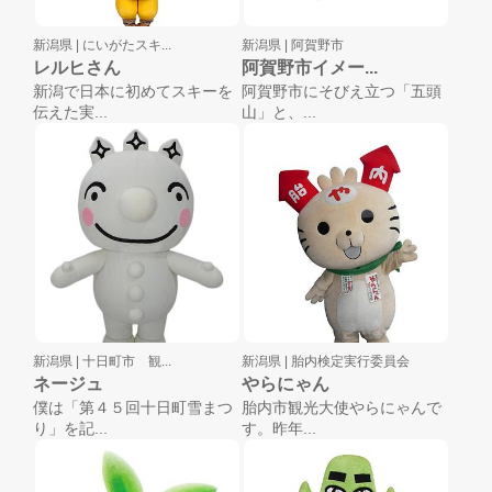
新潟県 |
にいがたスキ...
新潟県 |
阿賀野市
レルヒさん
阿賀野市イメー...
新潟で日本に初めてスキーを
阿賀野市にそびえ立つ「五頭
伝えた実...
山」と、...
新潟県 |
十日町市 観...
新潟県 |
胎内検定実行委員会
ネージュ
やらにゃん
僕は「第４５回十日町雪まつ
胎内市観光大使やらにゃんで
り」を記...
す。昨年...