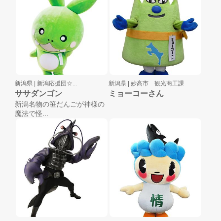
新潟県 |
新潟応援団☆...
新潟県 |
妙高市 観光商工課
ササダンゴン
ミョーコーさん
新潟名物の笹だんごが神様の
魔法で怪...