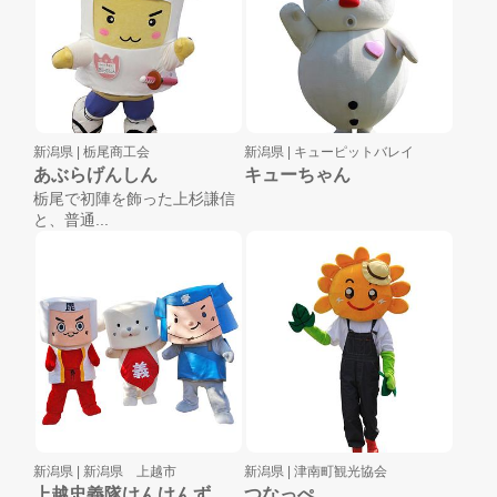
新潟県 |
栃尾商工会
新潟県 |
キューピットバレイ
あぶらげんしん
キューちゃん
栃尾で初陣を飾った上杉謙信
と、普通...
新潟県 |
新潟県 上越市
新潟県 |
津南町観光協会
上越忠義隊けんけんず
つなっぺ