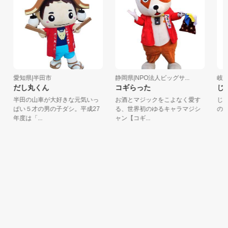
愛知県|半田市
静岡県|NPO法人ビッグサ...
岐阜
だし丸くん
コギらった
じょ-
半田の山車が大好きな元気いっ
お酒とマジックをこよなく愛す
じょ-
ぱい５才の男の子ダシ。平成27
る、世界初のゆるキャラマジシ
のﾏｽ
年度は「...
ャン【コギ...