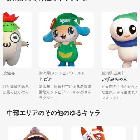
之島観光協会
新潟県|サントピアワールド
新潟県|五泉市
トピア
いずみちゃん
した目と愛嬌のある
新潟県、阿賀野市にある老舗遊
五泉市の「清らかな
の花と葉っぱがのっ
園地サントピアワールドのキャ
だ空気」から生まれ
.
ラクター...
マスコット...
中部エリアのその他のゆるキャラ