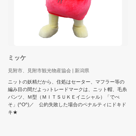
ミッケ
見附市、見附市観光物産協会
| 新潟県
ニットの妖精だから、住処はセーター、マフラー等の
編み目の間だよっ♪トレードマークは、ニット帽、毛糸
パンツ、Ｍ型（ＭＩＴＳＵＫＥイニシャル）「でべ
そ」(^O^)／ 公約失敗した場合のペナルティにドキド
キ★