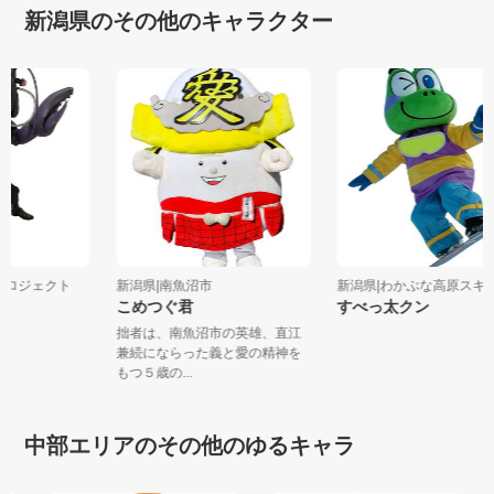
新潟県のその他のキャラクター
ープロジェクト
新潟県|南魚沼市
新潟県|わかぶな高原スキー
こめつぐ君
すべっ太クン
拙者は、南魚沼市の英雄、直江
兼続にならった義と愛の精神を
もつ５歳の...
中部エリアのその他のゆるキャラ