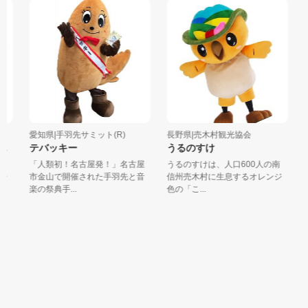
愛知県|手羽先サミット(R)
長野県|売木村観光協会
山
ん
テバッキー
うるのすけ
た
イ
「人類初！名古屋発！」名古屋
うるのすけは、人口600人の南
山
や
市金山で開催された手羽先と音
信州売木村に生息するオレンジ
屋
楽の祭典手...
色の「こ...
ゴ