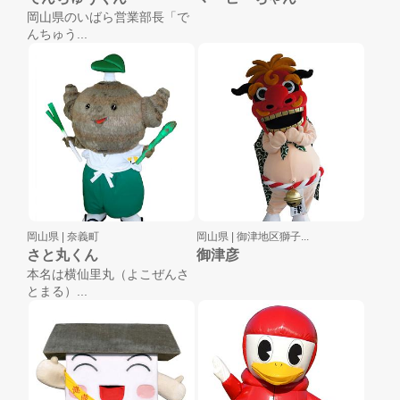
岡山県のいばら営業部長「で
んちゅう...
岡山県 |
奈義町
岡山県 |
御津地区獅子...
さと丸くん
御津彦
本名は横仙里丸（よこぜんさ
とまる）...