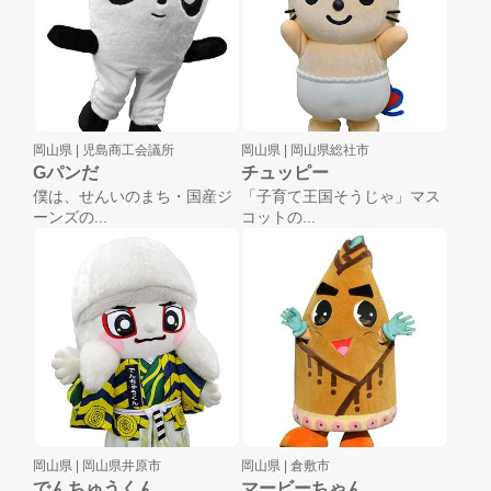
岡山県 |
児島商工会議所
岡山県 |
岡山県総社市
Gパンだ
チュッピー
僕は、せんいのまち・国産ジ
「子育て王国そうじゃ」マス
ーンズの...
コットの...
岡山県 |
岡山県井原市
岡山県 |
倉敷市
でんちゅうくん
マービーちゃん