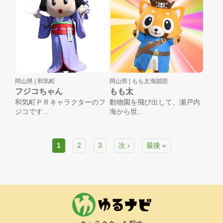
岡山県 |
和気町
岡山県 |
もも太海賊団
フジコちゃん
もも太
和気町ＰＲキャラクターのフ
動物園を飛び出して、瀬戸内
ジコです...
海から世...
1
2
3
次 ›
最後 »