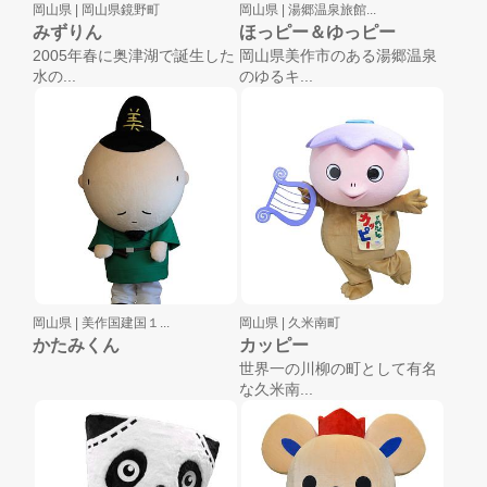
岡山県 |
岡山県鏡野町
岡山県 |
湯郷温泉旅館...
みずりん
ほっピー＆ゆっピー
2005年春に奥津湖で誕生した
岡山県美作市のある湯郷温泉
水の...
のゆるキ...
岡山県 |
美作国建国１...
岡山県 |
久米南町
かたみくん
カッピー
世界一の川柳の町として有名
な久米南...