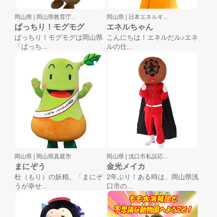
岡山県 |
岡山県教育庁...
岡山県 |
日本エネルギ...
ぱっちり！モグモグ
エネルちゃん
ぱっちり！モグモグは岡山県
こんにちは！エネルだル♪エネ
「ぱっち...
ルの仕...
岡山県 |
岡山県真庭市
岡山県 |
浅口市私設応...
まにぞう
金光メイカ
杜（もり）の妖精。「まにぞ
2年ぶり！ある時は、岡山県浅
うが幸せ...
口市の...