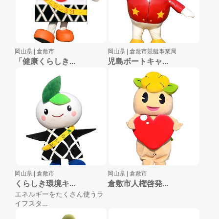
岡山県 |
倉敷市
岡山県 |
倉敷市競艇事業局
「健康くらしき...
児島ボートキャ...
岡山県 |
倉敷市
岡山県 |
倉敷市
くらしき環境キ...
倉敷市人権啓発...
エネルギーをたくさん使うラ
イフスタ...