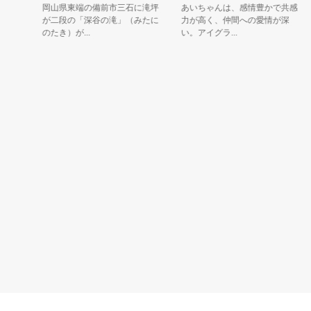
岡山県東端の備前市三石に滝坪
あいちゃんは、感情豊かで共感
が二段の「深谷の滝」（みたに
力が高く、仲間への愛情が深
のたき）が...
い。アイグラ...
が