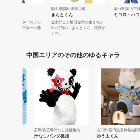
山県|和気町
岡山県|岡山県勝央町
岡山県|岡
フジコちゃん
きんとくん
ミコロ・
気町ＰＲキャラクターのフジ
金太郎こと坂田金時の生まれか
です！種類の多さ日本一の藤
わり(!?)の「きんとくん」笑顔が
園のこと...
カワ...
中国エリアのその他のゆるキャラ
広島県|広島汁なし担担麺推...
山口県|湯田温泉旅館協同組合
汁なしパンダ担担
ゆう太くん