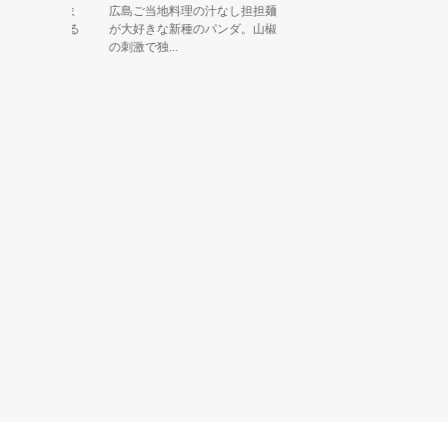
クから生ま
広島ご当地料理の汁なし担担麺
もとである
が大好きな新種のパンダ。山椒
の刺激で独...