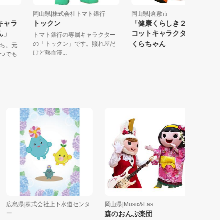
内市
岡山県|株式会社トマト銀行
岡山県|倉敷市
ットキャラ
トックン
「健康くらしき２１」マ
ちゃん」
コットキャラクター 健
トマト銀行の専属キャラクター
くらちゃん
の「トックン」です。照れ屋だ
内育ち。元
けど熱血漢...
！いつでも
広島県|株式会社上下水道センタ
岡山県|Music&Fas...
岡山県|も
ー
森のおんぷ楽団
もも太