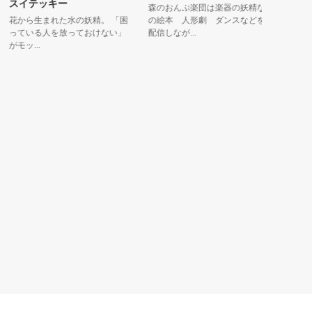
スイテッキー
森のおんぷ楽団は楽器の妖精な
動物園を
花から生まれた水の妖精。 「困
の絵本 人形劇 ダンスなどを
から世界
っている人を放っておけない」
配信しなが...
りながら、.
モッ...