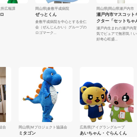
山市役所広報課
岡山県|倉敷平成病院
岡山県|岡山県瀬戸
ハコロ
ぜっとくん
瀬戸内市マスコ
クター「セット
倉敷平成病院を中心とする全仁
会（ぜんじんかい）グループの
瀬戸内生まれの瀬戸
ロゴマーク...
気でピュアで無邪気
好奇心旺盛...
岡山県|Ｍプロジェクト協議会
広島県|アイグラングループ
ミタゴン
あいちゃん・ぐらんくん