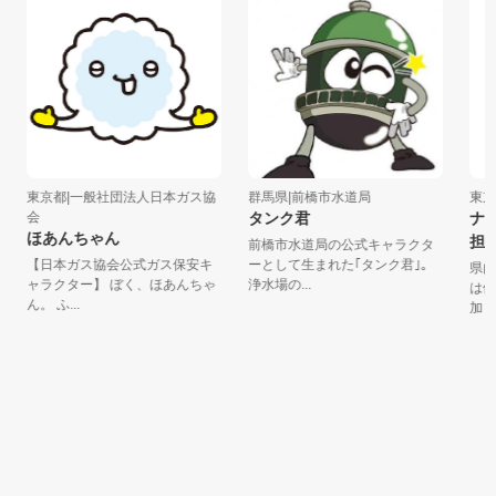
東京都|一般社団法人日本ガス協
群馬県|前橋市水道局
東京
会
タンク君
ナム
ほあんちゃん
担当
前橋市水道局の公式キャラクタ
【日本ガス協会公式ガス保安キ
ーとして生まれた｢タンク君｣。
県内
ャラクター】 ぼく、ほあんちゃ
浄水場の...
は例
ん。 ふ...
加し、