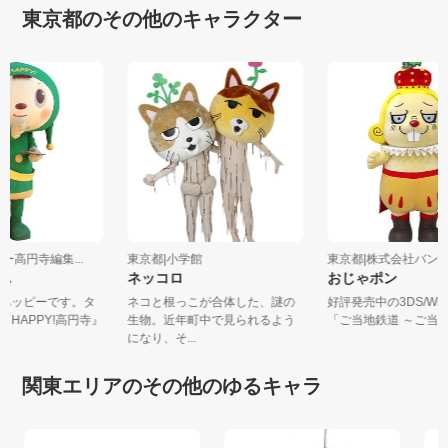
東京都のその他のキャラクター
ピー高円寺編集...
東京都|小学館
東京都|株式会社バンダ
くん
ネッコロ
おじゃポン
精ハッピーです。タ
ネコと根っこが合体した、謎の
好評発売中の3DS/Wi
『HAPPY!高円寺』
生物。近年町中で見られるよう
「ご当地鉄道 ～ご当地
になり、そ...
関東エリアのその他のゆるキャラ