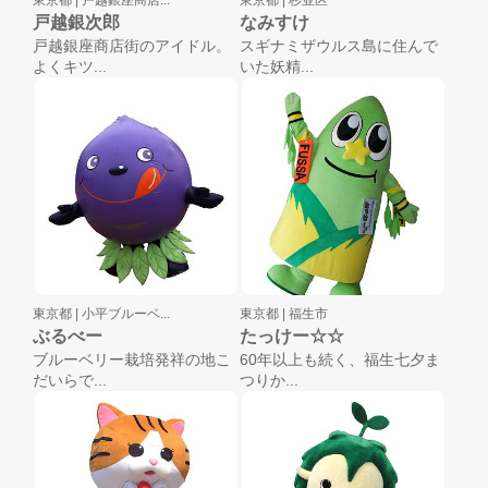
戸越銀次郎
なみすけ
戸越銀座商店街のアイドル。
スギナミザウルス島に住んで
よくキツ...
いた妖精...
東京都 |
小平ブルーベ...
東京都 |
福生市
ぶるべー
たっけー☆☆
ブルーベリー栽培発祥の地こ
60年以上も続く、福生七夕ま
だいらで...
つりか...