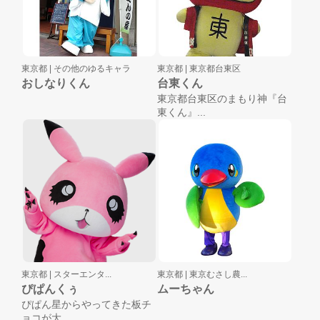
東京都 |
その他のゆるキャラ
東京都 |
東京都台東区
おしなりくん
台東くん
東京都台東区のまもり神『台
東くん』...
東京都 |
スターエンタ...
東京都 |
東京むさし農...
ぴぱんくぅ
ムーちゃん
ぴぱん星からやってきた板チ
ョコが大...