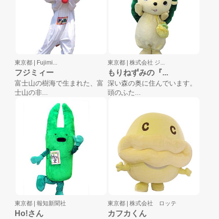
東京都 |
Fujimi...
東京都 |
株式会社 ジ...
フジミィー
もりねずみの『...
富士山の樹海で生まれた、富
深い森の奥に住んでいます。
士山の非...
頭のふた...
東京都 |
報知新聞社
東京都 |
株式会社 ロッテ
Ho!さん
カフカくん