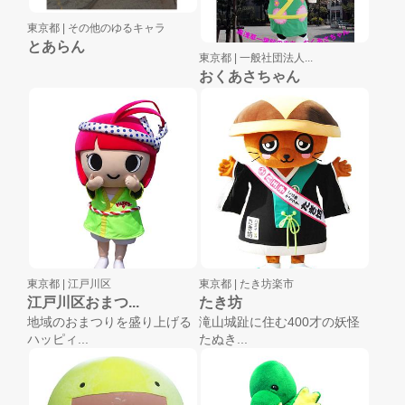
東京都 |
その他のゆるキャラ
とあらん
東京都 |
一般社団法人...
おくあさちゃん
東京都 |
江戸川区
東京都 |
たき坊楽市
江戸川区おまつ...
たき坊
地域のおまつりを盛り上げる
滝山城趾に住む400才の妖怪
ハッピィ...
たぬき...