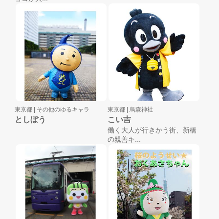
東京都 |
その他のゆるキャラ
東京都 |
烏森神社
としぼう
こい吉
働く大人が行きかう街、新橋
の親善キ...