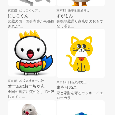
東京都 |
にしこくんプ...
東京都 |
巣鴨地蔵通り...
にしこくん
すがもん
武蔵の国・国分寺跡から発掘
巣鴨地蔵通り商店街のおもて
された“...
なし委員...
東京都 |
株式会社オーム社
東京都 |
日新火災海上...
オームのおーちゃん
まもりねこ
全国の書店に突如として出没
家と家財を守るラッキーイエ
します。...
ローカラ...