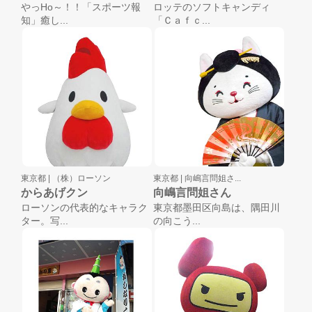
やっHo～！！「スポーツ報
ロッテのソフトキャンディ
知」癒し...
「Ｃａｆｃ...
東京都 |
（株）ローソン
東京都 |
向嶋言問姐さ...
からあげクン
向嶋言問姐さん
ローソンの代表的なキャラク
東京都墨田区向島は、隅田川
ター。写...
の向こう...