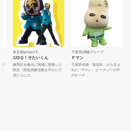
東京都|project E...
千葉県|潮騒グループ
東
123Ｑ！そたいくん
Ｐマン
2
練馬区を拠点に地域に密着した
千葉県名物「落花生」から生ま
こ
店
防災・防犯啓蒙活動を中心に子
れた「Pマン」 ピーナッツの中
の
供たちにエ...
のピーナ...
ピ