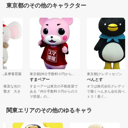
東京都のその他のキャラクター
祉法人多摩養育園
東京都|仲介手数料０円から...
東京都|クレディセゾン
すまベアー
ぺんとす
気で素直な光の
すまベアーは東京の不動産屋で
オラは株式会社クレディ
手を繋ぎ 大き
ある『仲介手数料０円からのス
で働くぺんぎん会社員ぺ
マ部屋』の...
トス！着ぐ...
関東エリアのその他のゆるキャラ