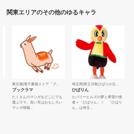
関東エリアのその他のゆるキャラ
東京都|電子書籍ストア「ブ...
埼玉県|県立川島ひばりが丘...
神
ブックラマ
ひばりん
こ
たくさんのマンガをどこにでも
ヒバリーヒルズの夢と希望の使
平
運ぶラマ。長い耳はおもしろい
者＝「ひばりん」！ 「ひばり
こ
マンガ情報...
ん」は埼玉...
を笑