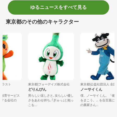
ゆるニュースをすべて見る
東京都のその他のキャラクター
社ソラスト
東京都|フォーデイズ株式会社
東京都|公益社団法人 全国
どりんぴん
ノーサイくん
護・保育サービス
男らしい逞しさと､女らしい優し
僕、ノーサイくん。「
に」する会社の
さをあわせ持ち､｢ぎゅっ｣と抱っ
をまこう。」を合言葉
.
こを...
の農家さん...