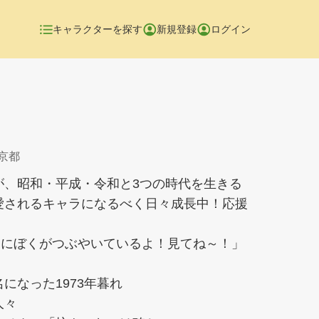
キャラクターを探す
新規登録
ログイン
東京都
が、昭和・平成・令和と3つの時代を生きる
愛されるキャラになるべく日々成長中！応援
！
まにぼくがつぶやいているよ！見てね～！」
になった1973年暮れ
人々