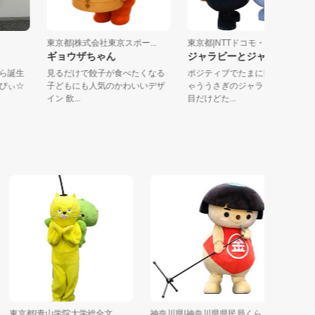
P
東京都|株式会社東京スポー...
東京都|NTTドコモ・スタ...
ギョウザちゃん
ジャラビーとジャックル
ープから誕生
見るだけで餃子が食べたくなる
ポジティブでたまに突っ走
いすたぴぃ☆
子どもにも人気のかわいいデザ
ゃううさぎのジャラビーと
イン 飲...
目だけどた...
京都|青山学院大学総合文...
神奈川県|神奈川県県民局くら...
東京都|株