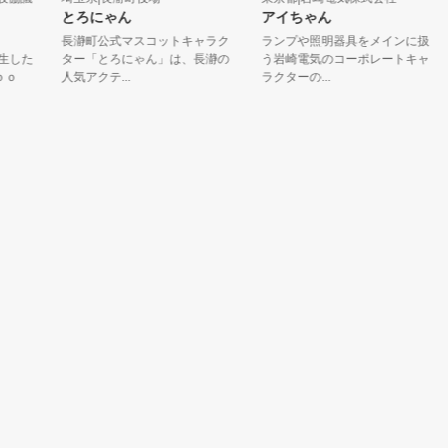
とろにゃん
アイちゃん
長瀞町公式マスコットキャラク
ランプや照明器具をメインに扱
青
た
ター「とろにゃん」は、長瀞の
う岩崎電気のコーポレートキャ
ー
人気アクテ...
ラクターの...
が