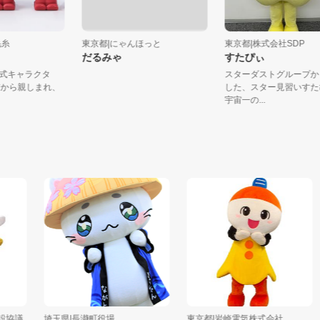
キー毛糸
東京都|にゃんほっと
東京都|株式会社SD
や
だるみゃ
すたぴぃ
糸の公式キャラクタ
スターダストグル
以上前から親しまれ、
した、スター見習
宇宙一の...
議
埼玉県|長瀞町役場
東京都|岩崎電気株式会社
東