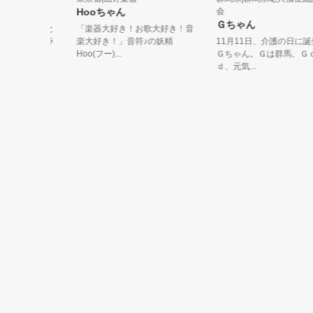
Hooちゃん
会
Ｇちゃん
丸おめめと
「楽器大好き！お歌大好き！音
らしいバラ
楽大好き！」音符♪の妖精
11月11日、介護の日に誕生し
Hoo(フー)...
Ｇちゃん。Ｇは群馬、Ｇｏｏ
ｄ、元気...