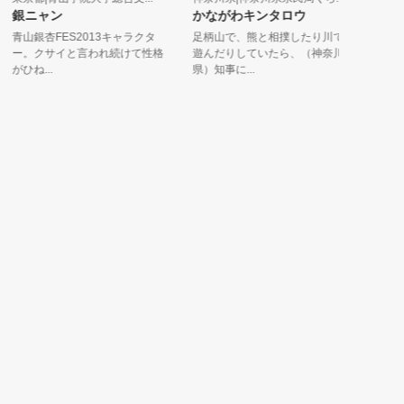
銀ニャン
かながわキンタロウ
ふじきち
山銀杏FES2013キャラクタ
足柄山で、熊と相撲したり川で
ぼくはwi-
。クサイと言われ続けて性格
遊んだりしていたら、（神奈川
だよ！モバイル
ひね...
県）知事に...