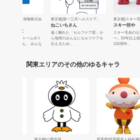
東京都|日新火災海上保険株式会
東京都|第一三共ヘルスケア...
東京都|ス
社
ねこいちさん
スキー坊
日新火災の青い犬
遠く離れた「セルフケア星」か
スキー毛
屋根のような耳がチャームポイ
ら地球のみんなにセルフケアを
ー。50年
ントの犬のお医者さん。 みんな
伝えるため...
100周年...
お家を...
関東エリアのその他のゆるキャラ
東京都|山野楽器
群馬県|群馬県老人福祉施設協