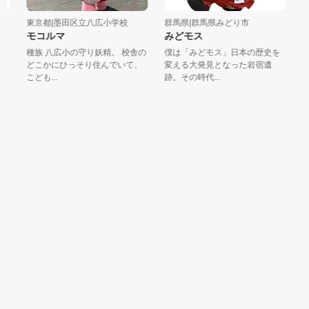
東京都|墨田区立八広小学校
群馬県|群馬県みどり市
東京
モコルマ
みどモス
と
種族 八広小の守り妖精。 校舎の
僕は「みどモス」日本の歴史を
👘
どこかにひっそり住んでいて、
変える大発見となった岩宿遺
ク！
こども...
跡。その時代...
スタイ