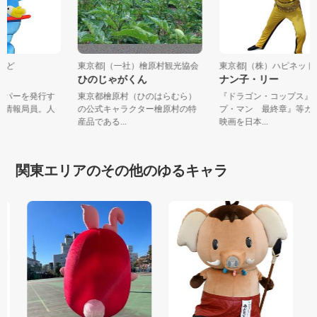
会社ぱど
東京都|（一社）檜原村観光協会
東京都|（株）ハピネ
ひのじゃがくん
ナン子・リー
ペーパーを発行す
東京都檜原村（ひのはらむら）
『ドラゴン・コップス
地域情報局員。人
の公式キャラクター檜原村の特
プ・マン 最終章』等
産品である...
映画を日本...
関東エリアのその他のゆるキャラ