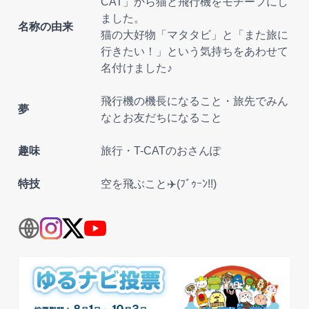
CAT」から猫と飛行機をモチーフにし
ました。
名称の由来
猫の大好物「マタタビ」と「また旅に
行きたい！」という気持ちをあわせて
名付けました♪
飛行機の機長になること・旅先でみん
夢
なとお友だちになること
趣味
旅行・T-CATのおさんぽ
特技
空を飛ぶこと✈️(ﾌﾞｩｰﾝ!!)