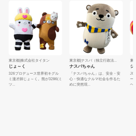
東京都|株式会社タイタン
東京都|ナスバ（独立行政法...
東京
じょ～く
ナスバちゃん
ジ
326プロデュース世界初キグル
「ナスバちゃん」は、安全・安
JO
ミ漫才師じょ～く。熊が3286(ミ
心・快適なクルマ社会を作るた
ー。
ツ...
めに突然現...
ヘッド