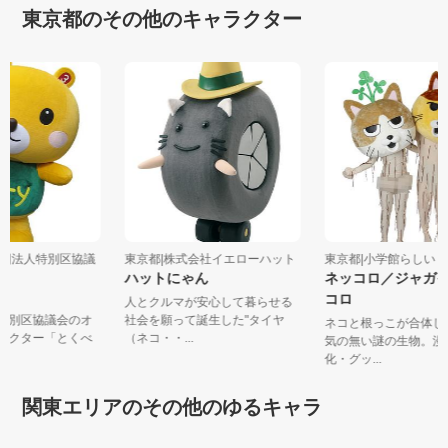
東京都のその他のキャラクター
益財団法人特別区協議
東京都|株式会社イエローハット
東京都|小学館らしい
ハットにゃん
ネッコロ／ジャガ
クマ
コロ
人とクルマが安心して暮らせる
人特別区協議会のオ
社会を願って誕生した"タイヤ
ネコと根っこが合体
ャラクター「とくべ
（ネコ・・...
気の無い謎の生物。漫
.
化・グッ...
関東エリアのその他のゆるキャラ