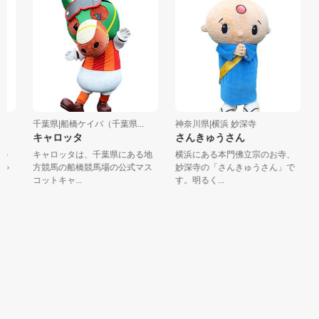
千葉県|船橋ケイバ（千葉県...
神奈川県|横浜 妙深寺
キャロッタ
さんきゅうさん
ト
キャロッタは、千葉県にある地
横浜にある本門佛立宗のお寺、
ゃ
方競馬の船橋競馬場の公式マス
妙深寺の「さんきゅうさん」で
コットキャ...
す。明るく...
ん