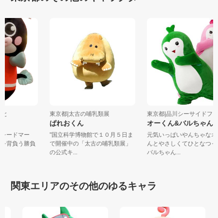
奈とと
東京都|太古の哺乳類展
東京都|品川シーサイドフォ.
ぱれおくん
オーくん&バルちゃん
がトレードマー
"国立科学博物館で１０月５日ま
元気いっぱいやんちゃな
の魂を背負う勝負
で開催中の「太古の哺乳類展」
んとやさしくてひとなつ
の公式キ...
バルちゃん...
関東エリアのその他のゆるキャラ