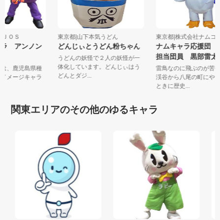
会社ＪＯＳ
東京都|山下本気うどん
東京都|株式会社ナム
キャラ アンノン
どんじぃとうどん粉ちゃん
ナムキャラ応援団
担当団員 黒部雷
うどんの妖怪で２人の妖怪が一
体化しています。どんじぃはう
ゃんは、鹿児島県種
雷鳥なのに飛ぶのが
どんとダジ...
芋のイメージキャラ
渓谷から八尾の町に
ときに歴史...
関東エリアのその他のゆるキャラ