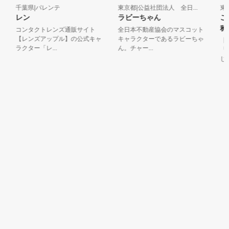
千葉県|パレンテ
東京都|公益社団法人 全日...
東京
レン
ラビーちゃん
ここ
称：
コンタクトレンズ通販サイト
全日本不動産協会のマスコット
【レンズアップル】の公式キャ
キャラクターであるラビーちゃ
【見
ラクター「レ...
ん。チャー...
「あ
じ取る