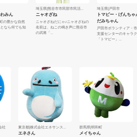
島町
埼玉県|熊谷市市民部市民活...
埼玉県|戸田市
とかわみん
ニャオざね
トマピー・げん
だみちゃん
..川島町の豊かな自然
ニャオざねだにゃ♪ニャオざねの
のことなら何でも知
名前は、ねこの鳴き声に熊谷市
戸田市ボランティア
の武将「...
支援センターのキャ
「トマピー」...
東京都|株式会社エネサンス...
群馬県|明和町
東
エネさん
メイちゃん