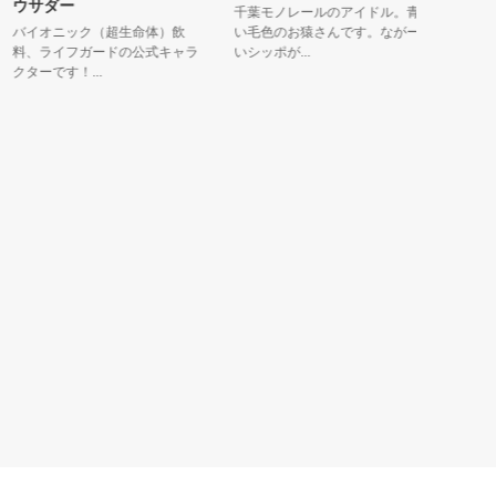
ウサダー
ムジナも
千葉モノレールのアイドル。青
バイオニック（超生命体）飲
い毛色のお猿さんです。ながー
「ゆるキャ
料、ライフガードの公式キャラ
いシッポが...
でおなじみ
ターです！...
たち...