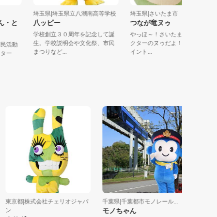
埼玉県|埼玉県立八潮南高等学校
埼玉県|さいたま市
ちゃん・と
八ッピー
つなが竜ヌゥ
学校創立３０周年を記念して誕
やっほ～！さいたま市PRキ
生。学校説明会や文化祭、市民
クターのヌゥだよ！ チャー
・市民活動
まつりなど...
イント...
ラクター
京都|株式会社チェリオジャパ
千葉県|千葉都市モノレール...
埼玉県|羽
ン
モノちゃん
室