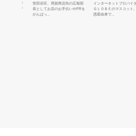
奇心旺盛で
世田谷区、用賀商店街の広報部
インターネットプロバイダＢ
ルのナビゲ
長としてお店のお手伝いやPRを
ＧＬＯＢＥのマスコット。水
がんばっ...
惑星由来で...