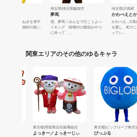
玉県|越谷市
埼玉県|埼玉県飯能市
埼玉県|川
ガーヤちゃん
夢馬
かわべえ
クの特徴は、越谷ねぎを背中
僕、夢馬！みんなで行こうよハ
かわべえ.
挿して鍋に入った独特の装い
イキング 味噌付け饅頭おやつ
を愛し、町
哀愁ただ...
に持って ...
ってい...
関東エリアのその他のゆるキャラ
ュマル
東京都|用賀商店街振興組合
東京都|ビッグローブ株式会社
よっきー／よっきーじぃ
びっぷる