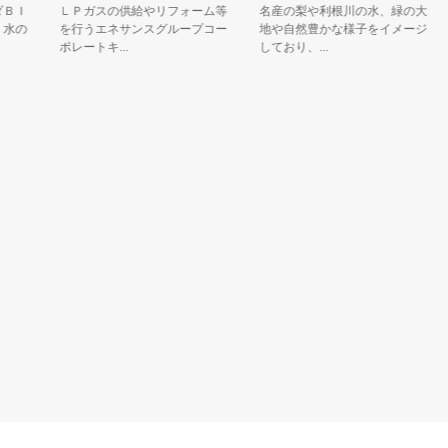
Ｉ
ＬＰガスの供給やリフォーム等
名産の梨や利根川の水、緑の大
の
を行うエネサンスグループコー
地や自然豊かな様子をイメージ
ポレートキ...
しており、...
ク