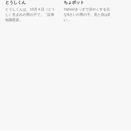
とうしくん
ちょボット
【モン
ームく
とうしくんは、10月４日（とう
Yahoo!きっずで活やくする元気
し）生まれの男の子で、「証券
な9さいの男の子。見た目は四角
洋菓子メ
知識普及...
い...
のキャラ
ムくん。大.