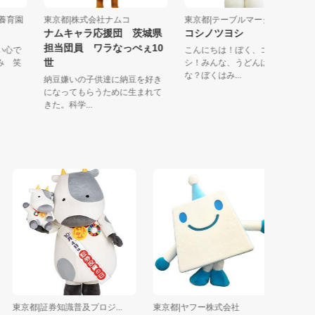
多摩養育園
東京都|株式会社ナムコ
東京都|テーブルマーク株式会
ナムキャラ応援団 茨城県
コシノツヨシ
担当団員 ワラなっぺぇ10
温かい心で
こんにちは！ぼく、コシノツ
世
ぐくみ 笑
シ！みんな、うどんは好きか
な？ぼくはみ...
納豆嫌いの子供達に納豆を好き
になってもらうために生まれて
きた。科学...
東京都|証券知識普及プロジ...
東京都|ヤフー株式会社
埼玉県|