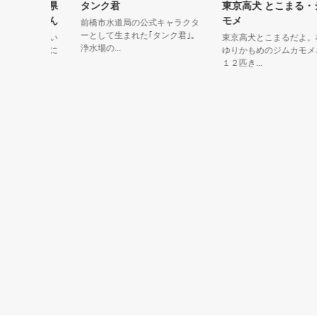
団 石川県
タンク君
東京高犬 とこまる・ジ
わんちゃん
モメ
前橋市水道局の公式キャラクタ
ーとして生まれた｢タンク君｣。
を狙ってい
東京高犬とこまるだよ。相棒
浄水場の...
じいさんに
ゆりかもめのジムカモメさん
１２匹き...