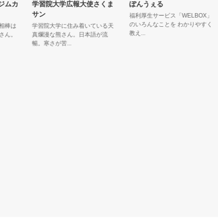
ムカ
学習院大学広報大使さくま
ぽんうぇる
サン
福利厚生サービス「WELBOX」
のいろんなことを わかりやすく
は
学習院大学に住み着いている天
教え...
。
真爛漫な熊さん。日本語が流
暢。寒さが苦...