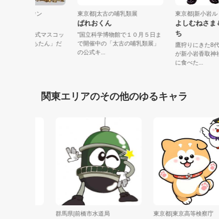
京都|DMMぱちタウン
東京都|太古の哺乳類展
東京都|新
ちたん
ぱれおくん
よしむね
ち
MMぱちタウンの公式マスコッ
"国立科学博物館で１０月５日ま
キャラクター「ぱちたん」だ
で開催中の「太古の哺乳類展」
鷹狩りにき
！ ...
の公式キ...
が新小岩香
に食べた...
関東エリアのその他のゆるキャラ
ムコ
群馬県|前橋市水道局
東京都|東京高等検察庁