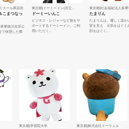
小岩ルミエール商店街
東京都|ドーミーイン(共立...
東京都|社会福祉法人
さま＆こまつなっ
ドーミーいんこ
たまりん
ビジネス・レジャーなど旅をサ
たまりんは、優しく
ポートするドーミーイン。ご利
皆を支え 元気をは
た8代将軍徳川吉宗公
用いただく...
顔をはぐく...
取神社で休憩した際
東京都|学習院大学
東京都|株式会社イーウェル