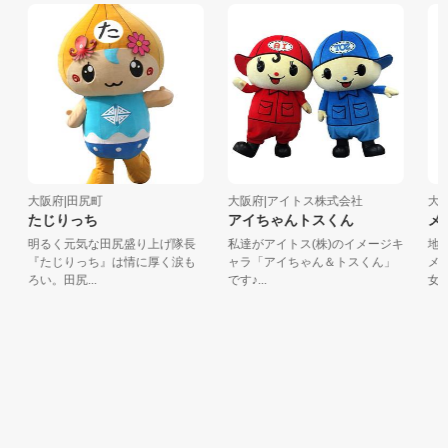
大阪府|田尻町
大阪府|アイトス株式会社
大阪
たじりっち
アイちゃんトスくん
メガ
明るく元気な田尻盛り上げ隊長
私達がアイトス(株)のイメージキ
地域
『たじりっち』は情に厚く涙も
ャラ「アイちゃん＆トスくん」
メガ
ろい。田尻...
です♪...
女子高