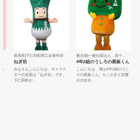
群馬県|下仁田町商工会青年部
東京都|一般社団法人 四十...
東
ねぎ坊
4年2組のうしろの黒板くん
山
みなさんこんにちは。キャラク
こんにちは、僕は4年2組のうし
お
テ
ターの名前は「ねぎ坊」です。
ろの黒板くん。らくがきと読書
と
下仁田町が...
が大好き...
れ