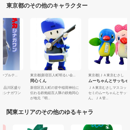
東京都のその他のキャラクター
ケーブルテ...
東京都|新宿百人町明るい会...
東京都|ＪＡ東京むさし
ン
同心くん
ムーちゃんとサッち
明 品川区盛り
新宿区百人町の皆中稲荷神社に
ＪＡ東京むさしマスコッ
友達シナガワン
伝わる鉄炮組百人隊の鉄炮同心
セミのムーちゃんとサッ
が地元『明...
ん。ＪＡ管...
関東エリアのその他のゆるキャラ