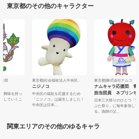
東京都のその他のキャラクター
学学生部
東京都|社会福祉法人中央区...
東京都|株式会社ナムコ
ニジノコ
ナムキャラ応援団 
担当団員 ネブリン
でも興味を持っ
中央区の福祉を応援するため
り出していくこ
「ニジノコ」は誕生しました！
日本三大祭りのひとつ「
中央区は日本...
ぶた祭り」に毎年参加し
る。漁師の父...
関東エリアのその他のゆるキャラ