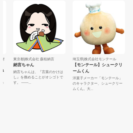
財
東京都|株式会社 森桂納言
埼玉県|株式会社モンテール
栃
納言ちゃん
【モンテール】シュークリ
ね
ームくん
納言ちゃんは、『言葉のかけは
な
し』を務めることがオシゴトで
メ
洋菓子メーカー「モンテール」
す。 ――...
し
で
のキャラクター、シュークリー
ムくん。大...