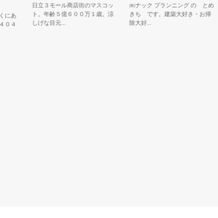
日立３モール商店街のマスコッ
㈱ナック プランニング の とめ
ト。年齢５億６００万１歳。涼
きち です。建築大好き・お掃
あ
しげな目元...
除大好...
４