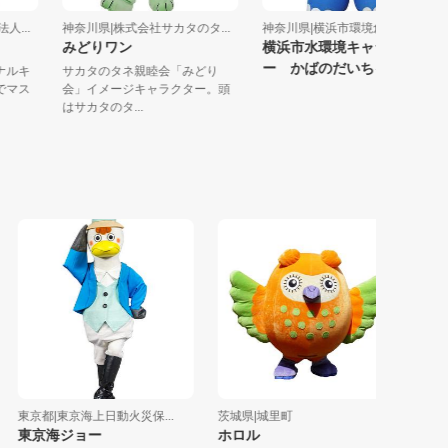
祉法人...
神奈川県|株式会社サカタのタ...
神奈川県|横浜市環境創造局
みどりワン
横浜市水環境キャラクタ
ー かばのだいちゃん
リジナルキ
サカタのタネ親睦会「みどり
設内でマス
会」イメージキャラクター。頭
はサカタのタ...
東京都|東京海上日動火災保...
茨城県|城里町
神奈川県
東京海ジョー
ホロル
海老名