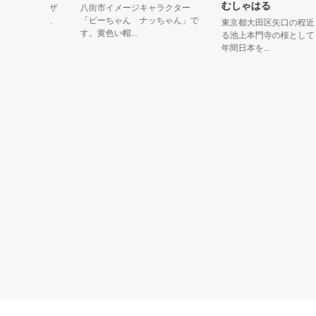
むしゃはる
原育ちのザ
八街市イメージキャラクター
名前だが、
「ピーちゃん ナッちゃん」で
東京都大田区矢口の程近くに
す。黄色い帽...
る池上本門寺の桜として４０
年間日本を...