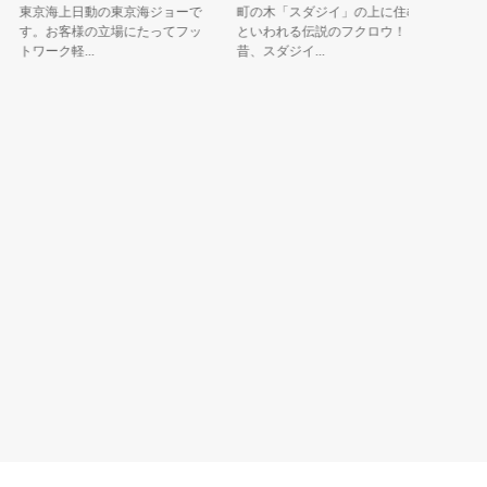
ター え
東京海上日動の東京海ジョーで
町の木「スダジイ」の上に住む
す。お客様の立場にたってフッ
といわれる伝説のフクロウ！
今年でグ
トワーク軽...
昔、スダジイ...
女の子キ
プリを狙う.