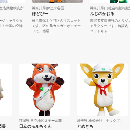
農林水産省動物検疫所
神奈川県|保土ケ谷区
神奈川県|（社会福祉福
ほどぴー
ふじのかおる
イメージキャラクタ
横浜市保土ケ谷区のマスコット
障害者支援施設のオ
んです！全国の空港
です。区の鳥カルガモがモチー
ャラクターです。施
.
フで、宿場...
コットキャ...
茨城県|日立地区３モール商...
埼玉県|株式会社 ナックプ...
長
日立のモルちゃん
とめきち