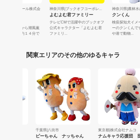
奈川県|湘南モノレール株式会
神奈川県|ブックオフコーポレ...
神奈川県|
よむよむ君ファミリー
クンくん
ょもたん
テレビCMで活躍中のブックオフ
検疫探知犬
倉の玄関口大船駅から潮風薫
公式キャラクター「よむよむ君
ーのクンく
湘南江の島駅間を約１４分で
ファミリ...
や港で動物..
湘南モ...
関東エリアのその他のゆるキャラ
光局
千葉県|八街市
東京都|株式会社ナムコ
ピーちゃん ナッちゃん
ナムキャラ応援団 団