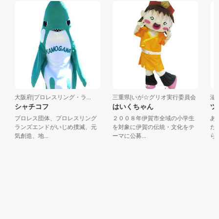
大阪府|プロレスリング・ラ...
三重県|いが☆グリオ実行委員会
滋賀
シャチコフ
はいくちゃん
ツ
プロレス団体、プロレスリング
２００８年伊賀市全域の小学生
ある
ランズエンドがいじめ撲滅、元
を対象に伊賀の伝統・文化をテ
た２
気創造、地...
ーマに公募...
ら交通