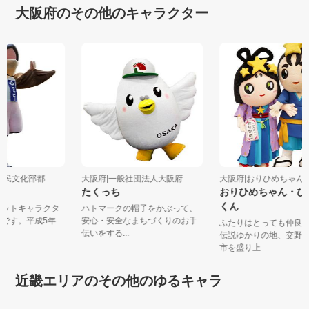
大阪府のその他のキャラクター
府民文化部都...
大阪府|一般社団法人大阪府...
大阪府|おりひめちゃん（
たくっち
おりひめちゃん・
くん
コットキャラクタ
ハトマークの帽子をかぶって、
」です。平成5年
安心・安全なまちづくりのお手
ふたりはとっても仲良
伝いをする...
伝説ゆかりの地、交野
市を盛り上...
近畿エリアのその他のゆるキャラ