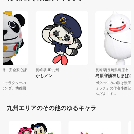
市役所 安全安心課
長崎県|JR九州
長崎県|長崎県島原市
かもメン
島原守護神しまば
安全キャラクターの
ボクの生みの親は漫
ダ」なンダ。幼稚園
ォッチ」の作者小西
んだよ！す...
九州エリアのその他のゆるキャラ