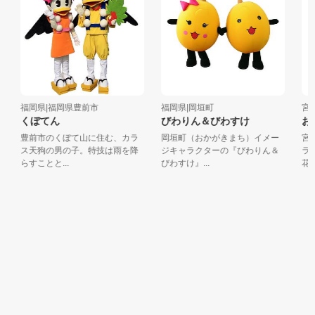
福岡県|福岡県豊前市
福岡県|岡垣町
宮崎
くぼてん
びわりん＆びわすけ
おつ
豊前市のくぼて山に住む、カラ
岡垣町（おかがきまち）イメー
宮崎
ス天狗の男の子。特技は雨を降
ジキャラクターの『びわりん＆
ラク
らすことと...
びわすけ』...
花シャ